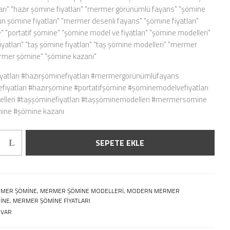
arı" "hazır şömine fiyatları" "mermer görünümlü fayans" "şömine
n şömine fiyatları" "mermer desenli fayans" "şömine fiyatları"
" "portatif şömine" "şömine model ve fiyatları" "şömine modelleri"
iyatları" "taş şömine fiyatları" "taş şömine modelleri" "mermer
mer şömine" "şömine kazanı"
yatları #hazırşöminefiyatları #mermergörünümlüfayans
fiyatları #hazırşömine #portatifşömine #şöminemodelvefiyatları
leri #taşşöminefiyatları #taşşöminemodelleri #mermersomine
ne #şömine kazanı
SEPETE EKLE
MER ŞÖMINE, MERMER ŞÖMINE MODELLERI, MODERN MERMER
INE, MERMER ŞÖMINE FIYATLARI
 VAR