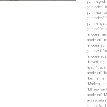
şömine giyd
şömineler" "
şöminesi fiya
şömineleri" "
şömine fiyat
şömine" "mo
"modern merm
modelleri" "
"modern şöm
şöminesi" "m
"modern ev ş
"traverten şö
fiyatı" "trav
modelleri" "b
"bej mermer 
"Modern merm
"Ethanol yak
modelleri" "
aksesuarları
şömine özelli