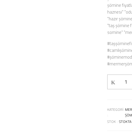
şömine fiyatl
haznesi" "odu
"hazır şömine
"taş şömine f
somine" "mer
#taşşöminefi
#camlışömine
#şöminemodel
#mermerşömi
KATEGORI
MER
:
ŞÖM
STOK :
STOKTA