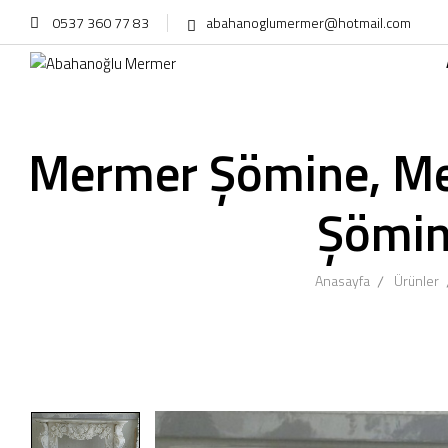
0537 360 77 83
abahanoglumermer@hotmail.com
Mermer Şömine, Me
Şömin
Anasayfa
Ürünler