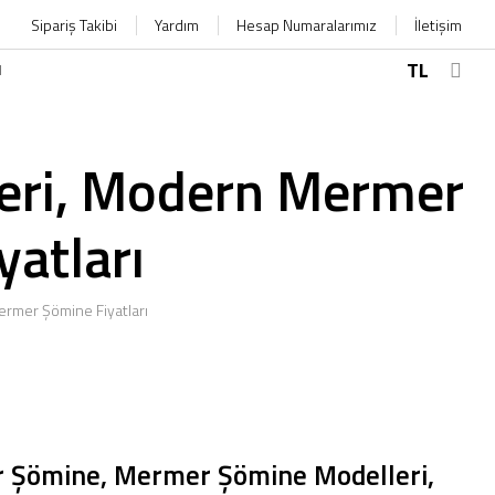
Sipariş Takibi
Yardım
Hesap Numaralarımız
İletişim
TL
M
eri, Modern Mermer
atları
rmer Şömine Fiyatları
 Şömine, Mermer Şömine Modelleri,