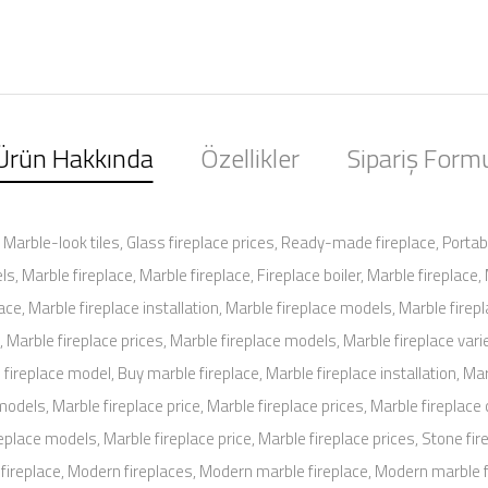
Ürün Hakkında
Özellikler
Sipariş Form
Marble-look tiles, Glass fireplace prices, Ready-made fireplace, Portabl
s, Marble fireplace, Marble fireplace, Fireplace boiler, Marble fireplace
ace, Marble fireplace installation, Marble fireplace models, Marble firep
 Marble fireplace prices, Marble fireplace models, Marble fireplace var
 fireplace model, Buy marble fireplace, Marble fireplace installation, M
odels, Marble fireplace price, Marble fireplace prices, Marble fireplace 
eplace models, Marble fireplace price, Marble fireplace prices, Stone fir
rn fireplace, Modern fireplaces, Modern marble fireplace, Modern marble