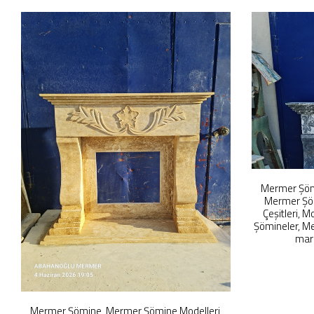
Mermer Şöm
Mermer Şöm
Çeşitleri,
Şömineler, Me
marb
Mermer Şömine, Mermer Şömine Modelleri,