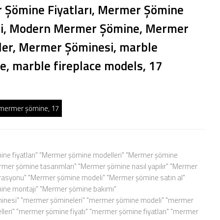
Şömine Fiyatları, Mermer Şömine
ri, Modern Mermer Şömine, Mermer
er, Mermer Şöminesi, marble
ce, marble fireplace models, 17
mermer şömine, 17
ne fiyatları" "Mermer şömine modelleri" "Mermer şömine
ermer şömine tasarımları" "Mermer şömine nasıl yapılır" "Mermer
asyonu" "Mermer şömine modeli" "Mermer şömine satın al"
ne montajı" "Mermer şömine bakımı"
nesi" "mermer şömineleri" "mermer şömine modeli" "mermer
leri" "mermer şömine fiyatı" "mermer şömine fiyatları" "mermer