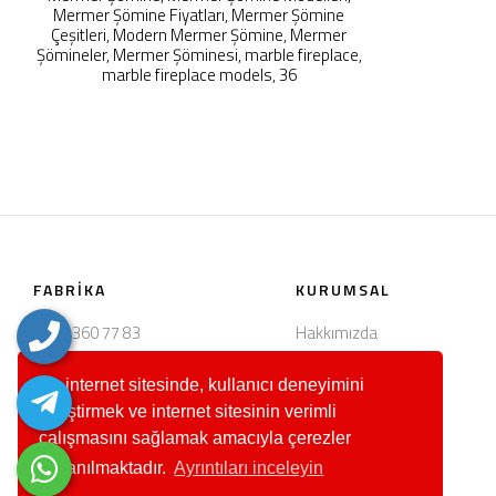
Mermer Şömine Fiyatları, Mermer Şömine
Çeşitleri, Modern Mermer Şömine, Mermer
Şömineler, Mermer Şöminesi, marble fireplace,
marble fireplace models, 36
FABRIKA
KURUMSAL
0537 360 77 83
Hakkımızda
Tepecik Mahallesi, Bahçecik yolu
Ürünlerimiz
Bu internet sitesinde, kullanıcı deneyimini
üzeri, 03752
Kariyer
geliştirmek ve internet sitesinin verimli
İscehisar/Afyonkarahisar
İletişim
çalışmasını sağlamak amacıyla çerezler
abahanoglumermer@hotmail.com
kullanılmaktadır.
Ayrıntıları inceleyin