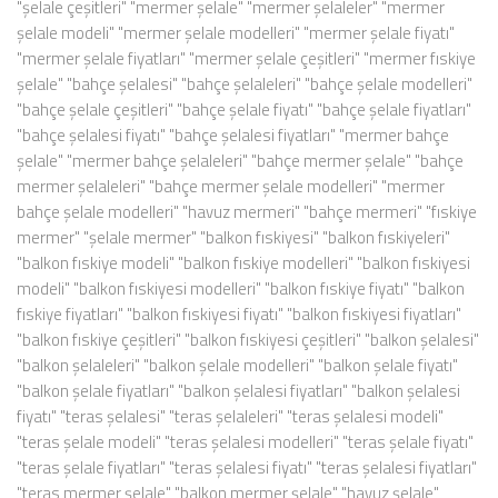
"şelale çeşitleri" "mermer şelale" "mermer şelaleler" "mermer
şelale modeli" "mermer şelale modelleri" "mermer şelale fiyatı"
"mermer şelale fiyatları" "mermer şelale çeşitleri" "mermer fıskiye
şelale" "bahçe şelalesi" "bahçe şelaleleri" "bahçe şelale modelleri"
"bahçe şelale çeşitleri" "bahçe şelale fiyatı" "bahçe şelale fiyatları"
"bahçe şelalesi fiyatı" "bahçe şelalesi fiyatları" "mermer bahçe
şelale" "mermer bahçe şelaleleri" "bahçe mermer şelale" "bahçe
mermer şelaleleri" "bahçe mermer şelale modelleri" "mermer
bahçe şelale modelleri" "havuz mermeri" "bahçe mermeri" "fıskiye
mermer" "şelale mermer" "balkon fıskiyesi" "balkon fıskiyeleri"
"balkon fıskiye modeli" "balkon fıskiye modelleri" "balkon fıskiyesi
modeli" "balkon fıskiyesi modelleri" "balkon fıskiye fiyatı" "balkon
fıskiye fiyatları" "balkon fıskiyesi fiyatı" "balkon fıskiyesi fiyatları"
"balkon fıskiye çeşitleri" "balkon fıskiyesi çeşitleri" "balkon şelalesi"
"balkon şelaleleri" "balkon şelale modelleri" "balkon şelale fiyatı"
"balkon şelale fiyatları" "balkon şelalesi fiyatları" "balkon şelalesi
fiyatı" "teras şelalesi" "teras şelaleleri" "teras şelalesi modeli"
"teras şelale modeli" "teras şelalesi modelleri" "teras şelale fiyatı"
"teras şelale fiyatları" "teras şelalesi fiyatı" "teras şelalesi fiyatları"
"teras mermer şelale" "balkon mermer şelale" "havuz şelale"