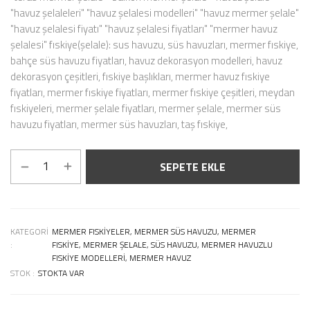
"havuz şelaleleri" "havuz şelalesi modelleri" "havuz mermer şelale"
"havuz şelalesi fiyatı" "havuz şelalesi fiyatları" "mermer havuz
şelalesi" fıskiye(şelale): sus havuzu, süs havuzları, mermer fıskiye,
bahçe süs havuzu fiyatları, havuz dekorasyon modelleri, havuz
dekorasyon çeşitleri, fıskiye başlıkları, mermer havuz fıskiye
fiyatları, mermer fıskiye fiyatları, mermer fıskiye çeşitleri, meydan
fıskiyeleri, mermer şelale fiyatları, mermer şelale, mermer süs
havuzu fiyatları, mermer süs havuzları, taş fıskiye,
SEPETE EKLE
KATEGORI
MERMER FISKIYELER, MERMER SÜS HAVUZU, MERMER
:
FISKIYE, MERMER ŞELALE, SÜS HAVUZU, MERMER HAVUZLU
FISKIYE MODELLERI, MERMER HAVUZ
STOK :
STOKTA VAR