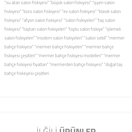
"su atan salon fiskiyesi" "büyük salon fıskiyesi" "işyeri salon
fıskiyesi" "büro salon fıskiyesi" "ev salon fıskiyesi" "klasik salon
fıskiyesi" "afyon salon fıskiyesi" "salon fiskiyeleri" "taş salon
fiskiyesi" "taştan salon fıskiyeleri" "toplu salon fıskiye" "işlemeli
salon fıskiyeleri" "modern salon fıskiyeleri" "salon sebil" "mermer
bahçe fıskiyesi" "mermer bahçe fıskiyeleri" "mermer bahçe
fıskiyesi çeşitleri" "mermer bahçe fıskiyesi modelleri" "mermer
bahçe fıskiyesi fiyatları" "mermerden bahçe fiskiyesi" "doğal taş
bahçe fıskeyesi çeşitleri
İLĞİLİ
ÜRÜNLER