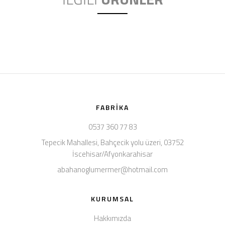
FABRIKA
0537 360 77 83
Tepecik Mahallesi, Bahçecik yolu üzeri, 03752
İscehisar/Afyonkarahisar
abahanoglumermer@hotmail.com
KURUMSAL
Hakkımızda