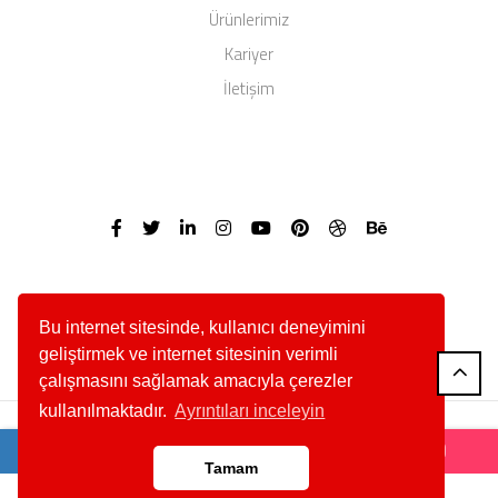
Ürünlerimiz
Kariyer
İletişim
Bu internet sitesinde, kullanıcı deneyimini
geliştirmek ve internet sitesinin verimli
çalışmasını sağlamak amacıyla çerezler
kullanılmaktadır.
Ayrıntıları inceleyin
Abahanoğlu Mermer - Copyright © 2025 Her Hakkı Saklıdır.
Tamam