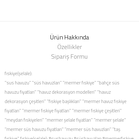
Ürün Hakkında
Özellikler
Sipariş Formu
fıskiye(şelale):
''sus havuzu'' ''süs havuzları'' ''mermer fıskiye'' ''bahçe süs
havuzu fiyatları'' ''havuz dekorasyon modelleri'' ''havuz
dekorasyon çeşitleri'' ''fıskiye başlıkları'' ''mermer havuz fıskiye
fiyatları'' ''mermer fıskiye fiyatları'' ''mermer fıskiye çeşitleri''
''meydan fıskiyeleri'' ''mermer şelale fiyatları'' ''mermer şelale''
''mermer süs havuzu fiyatları'' ''mermer süs havuzları'' ''taş
fıskiye'' fıskiye(şelale): #sushavuzu #süshavuzları #mermerfıskiye