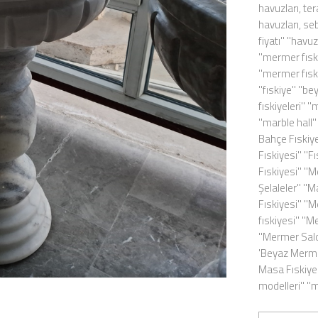
havuzları, te
havuzları, seb
fiyatı'' ''havu
''mermer fıski
''mermer fıski
''fıskiye'' ''
fıskiyeleri'' 
''marble hall
Bahçe Fıskiyes
Fıskiyesi'' ''
Fıskiyesi'' '
Şelaleler'' ''
Fıskiyesi'' ''
fıskiyesi'' ''
''Mermer Salo
'Beyaz Mermer
Masa Fıskiyes
modelleri'' ''