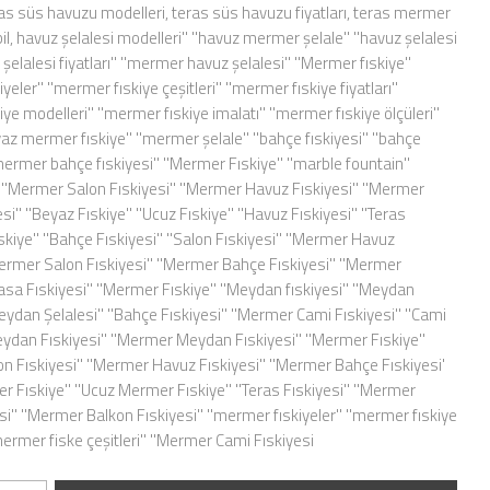
ras süs havuzu modelleri, teras süs havuzu fiyatları, teras mermer
il, havuz şelalesi modelleri'' ''havuz mermer şelale'' ''havuz şelalesi
z şelalesi fiyatları'' ''mermer havuz şelalesi'' ''Mermer fıskiye''
yeler'' ''mermer fıskiye çeşitleri'' ''mermer fıskiye fiyatları''
ye modelleri'' ''mermer fıskiye imalatı'' ''mermer fıskiye ölçüleri''
beyaz mermer fıskiye'' ''mermer şelale'' ''bahçe fıskiyesi'' ''bahçe
''mermer bahçe fıskiyesi'' ''Mermer Fıskiye'' ''marble fountain''
'' ''Mermer Salon Fıskiyesi'' ''Mermer Havuz Fıskiyesi'' ''Mermer
i'' ''Beyaz Fıskiye'' ''Ucuz Fıskiye'' ''Havuz Fıskiyesi'' ''Teras
Fıskiye'' ''Bahçe Fıskiyesi'' ''Salon Fıskiyesi'' ''Mermer Havuz
'Mermer Salon Fıskiyesi'' ''Mermer Bahçe Fıskiyesi'' ''Mermer
Masa Fıskiyesi'' ''Mermer Fıskiye'' ''Meydan fıskiyesi'' ''Meydan
Meydan Şelalesi'' ''Bahçe Fıskiyesi'' ''Mermer Cami Fıskiyesi'' ''Cami
Meydan Fıskiyesi'' ''Mermer Meydan Fıskiyesi'' ''Mermer Fıskiye''
n Fıskiyesi'' ''Mermer Havuz Fıskiyesi'' ''Mermer Bahçe Fıskiyesi'
 Fıskiye'' ''Ucuz Mermer Fıskiye'' ''Teras Fıskiyesi'' ''Mermer
i'' ''Mermer Balkon Fıskiyesi'' ''mermer fıskiyeler'' ''mermer fıskiye
mermer fiske çeşitleri'' ''Mermer Cami Fıskiyesi