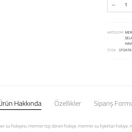
KATEGORI
MER
:
ŞEL
HAV
STOK :
STOKTA
Ürün Hakkında
Özellikler
Sipariş Form
er su fıskiyesi, mermer top dönen fıskiye, mermer su fışkırtan fıskiye,