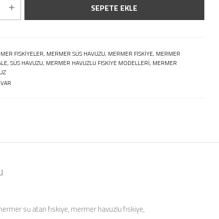
SEPETE EKLE
MER FISKIYELER, MERMER SÜS HAVUZU, MERMER FISKIYE, MERMER
ALE, SÜS HAVUZU, MERMER HAVUZLU FISKIYE MODELLERI, MERMER
UZ
 VAR
u
 mermer su atan fıskiye, mermer havuzlu fıskiye,