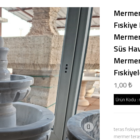
Mermer 
Fıskiye
Mermer
Süs Hav
Mermer 
Fıskiye
1,00 ₺
Ürün Kodu :
teras fıskiyesi
mermer teras 