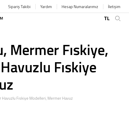
Sipariş Takibi
Yardım
Hesap Numaralarımız
İletişim
TL
İM
, Mermer Fıskiye,
Havuzlu Fıskiye
uz
 Havuzlu Fıskiye Modelleri, Mermer Havuz