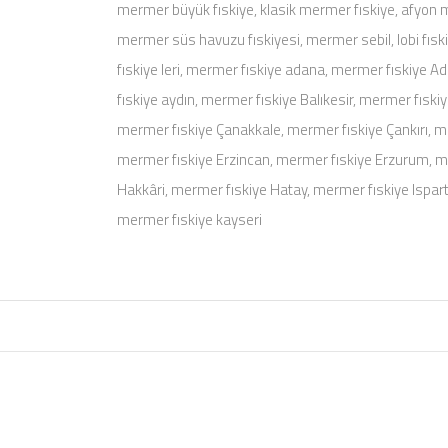
mermer büyük fıskiye, klasik mermer fıskiye, afyon m
mermer süs havuzu fıskiyesi, mermer sebil, lobi fısk
fıskiye leri, mermer fıskiye adana, mermer fıskiye 
fıskiye aydın, mermer fıskiye Balıkesir, mermer fıski
mermer fıskiye Çanakkale, mermer fıskiye Çankırı, me
mermer fıskiye Erzincan, mermer fıskiye Erzurum, m
Hakkâri, mermer fıskiye Hatay, mermer fıskiye Ispar
mermer fıskiye kayseri