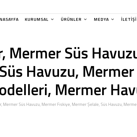
NASAYFA
KURUMSAL
ÜRÜNLER
MEDYA
İLETİŞ
r, Mermer Süs Havuzu
 Süs Havuzu, Mermer 
odelleri, Mermer Hav
r, Mermer Süs Havuzu, Mermer Fıskiye, Mermer Şelale, Süs Havuzu, Mermer