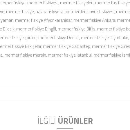
ermer fıskiye, mermer fıskiyesi, mermer fıskiyeleri, mermer tas fıskiye
iye, mermer fıskiye, havuz fıskiyesi, mermerden havuz fıskiyesi, merme
Adıyaman, mermer fıskiye Afyonkarahisar, mermer fıskiye Ankara, mermer
ye Bilecik, mermer fıskiye Bingöl, mermer fıskiye Bitlis, mermer fıskiye 
rmer fıskiye çorum, mermer fıskiye Denizli, mermer fıskiye Diyarbakır, 
ermer fıskiye Eskişehir, mermer fıskiye Gaziantep, mermer fıskiye Gir
ta, mermer fıskiye mersin, mermer fıskiye İstanbul, mermer fıskiye İzm
İLĞİLİ
ÜRÜNLER