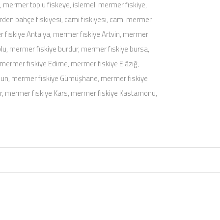
, mermer toplu fiskeye, islemeli mermer fıskiye,
rden bahçe fıskiyesi, cami fıskiyesi, cami mermer
 fıskiye Antalya, mermer fıskiye Artvin, mermer
bolu, mermer fıskiye burdur, mermer fıskiye bursa,
mermer fıskiye Edirne, mermer fıskiye Elâzığ,
esun, mermer fıskiye Gümüşhane, mermer fıskiye
ir, mermer fıskiye Kars, mermer fıskiye Kastamonu,