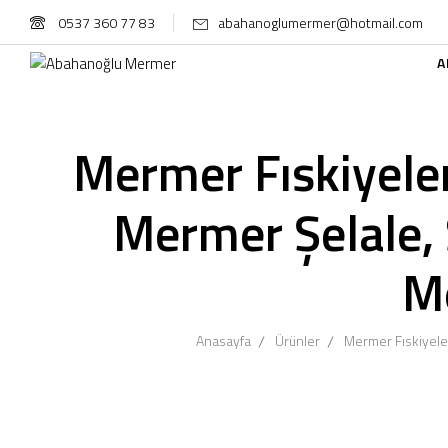
0537 360 77 83
abahanoglumermer@hotmail.com
A
Mermer Fıskiyele
Mermer Şelale,
M
Anasayfa
Ürünler
Mermer Fıskiyele