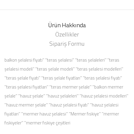
Ürün Hakkında
Özellikler
Sipariş Formu
balkon şelalesi fiyatı'' ''teras şelalesi'' ''teras şelaleleri'' ''teras
şelalesi modeli'' ''teras şelale modeli'' ''teras şelalesi modelleri''
''teras şelale fiyatı'' ''teras şelale fiyatları'' ''teras şelalesi fiyatı''
''teras şelalesi fiyatları'' ''teras mermer şelale'' ''balkon mermer
şelale'' ''havuz şelale'' ''havuz şelaleleri'' ''havuz şelalesi modelleri''
''havuz mermer şelale'' ''havuz şelalesi fiyatı'' ''havuz şelalesi
fiyatları'' ''mermer havuz şelalesi'' ''Mermer fıskiye'' ''mermer
fıskiyeler'' ''mermer fıskiye çeşitleri