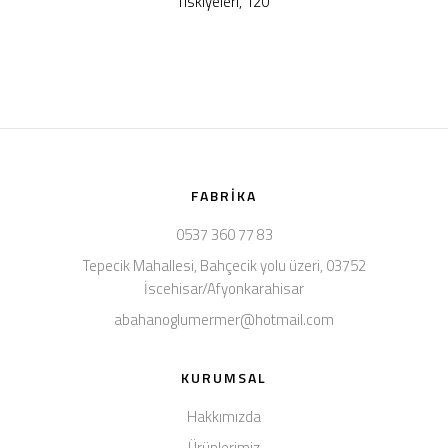
fıskiyeleri, 120
FABRIKA
0537 360 77 83
Tepecik Mahallesi, Bahçecik yolu üzeri, 03752
İscehisar/Afyonkarahisar
abahanoglumermer@hotmail.com
KURUMSAL
Hakkımızda
Ürünlerimiz