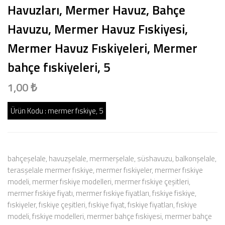
Havuzları, Mermer Havuz, Bahçe
Havuzu, Mermer Havuz Fıskiyesi,
Mermer Havuz Fıskiyeleri, Mermer
bahçe fıskiyeleri, 5
1,00 ₺
Ürün Kodu :
mermer fıskiye, 5
bahçeşelale, havuzşelale, mermerşelale, süshavuzu, balkonşelale,
terasşelale mermer fıskiye, mermer fıskiyeler, mermer fıskiye
modeli, mermer fıskiye modelleri, mermer fıskiye çeşitleri,
mermer fıskiye fiyatı, mermer fıskiye fiyatları, fıskiye fiskiye,
fıskiyeler, fıskiye çeşitleri, fıskiye fiyat, fıskiye fiyatları, fıskiye
modeli, fıskiye modelleri, mermer bahçe fıskiyesi, mermer bahçe