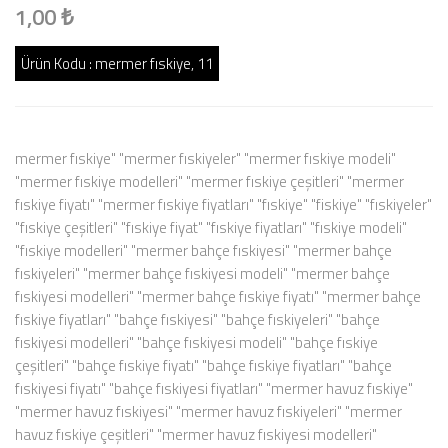
1,00 ₺
Ürün Kodu :
mermer fıskiye, 11
mermer fıskiye" "mermer fıskiyeler" "mermer fıskiye modeli"
"mermer fıskiye modelleri" "mermer fıskiye çeşitleri" "mermer
fıskiye fiyatı" "mermer fıskiye fiyatları" "fıskiye" "fiskiye" "fıskiyeler"
"fıskiye çeşitleri" "fıskiye fiyat" "fıskiye fiyatları" "fıskiye modeli"
"fıskiye modelleri" "mermer bahçe fıskiyesi" "mermer bahçe
fıskiyeleri" "mermer bahçe fıskiyesi modeli" "mermer bahçe
fıskiyesi modelleri" "mermer bahçe fıskiye fiyatı" "mermer bahçe
fıskiye fiyatları" "bahçe fıskiyesi" "bahçe fıskiyeleri" "bahçe
fıskiyesi modelleri" "bahçe fıskiyesi modeli" "bahçe fıskiye
çeşitleri" "bahçe fıskiye fiyatı" "bahçe fıskiye fiyatları" "bahçe
fıskiyesi fiyatı" "bahçe fıskiyesi fiyatları" "mermer havuz fıskiye"
"mermer havuz fıskiyesi" "mermer havuz fıskiyeleri" "mermer
havuz fıskiye çeşitleri" "mermer havuz fıskiyesi modelleri"