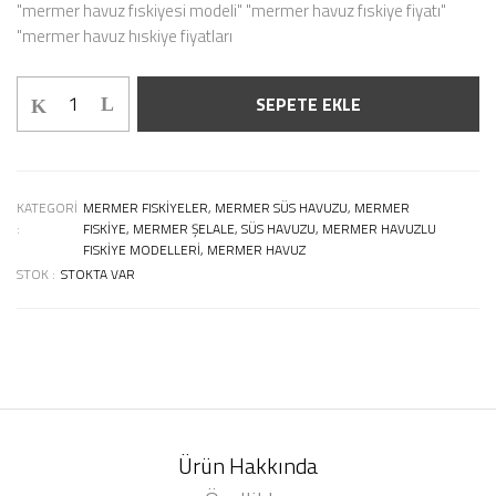
"mermer havuz fıskiyesi modeli" "mermer havuz fıskiye fiyatı"
"mermer havuz hıskiye fiyatları
SEPETE EKLE
KATEGORI
MERMER FISKIYELER, MERMER SÜS HAVUZU, MERMER
:
FISKIYE, MERMER ŞELALE, SÜS HAVUZU, MERMER HAVUZLU
FISKIYE MODELLERI, MERMER HAVUZ
STOK :
STOKTA VAR
Ürün Hakkında