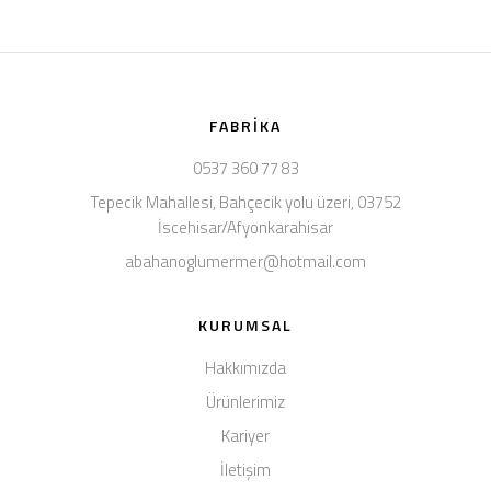
FABRIKA
0537 360 77 83
Tepecik Mahallesi, Bahçecik yolu üzeri, 03752
İscehisar/Afyonkarahisar
abahanoglumermer@hotmail.com
KURUMSAL
Hakkımızda
Ürünlerimiz
Kariyer
İletişim