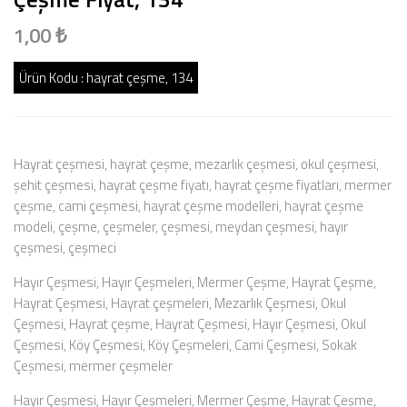
1,00 ₺
Ürün Kodu :
hayrat çeşme, 134
Hayrat çeşmesi, hayrat çeşme, mezarlık çeşmesi, okul çeşmesi,
şehit çeşmesi, hayrat çeşme fiyatı, hayrat çeşme fiyatları, mermer
çeşme, cami çeşmesi, hayrat çeşme modelleri, hayrat çeşme
modeli, çeşme, çeşmeler, çeşmesi, meydan çeşmesi, hayır
çeşmesi, çeşmeci
Hayır Çeşmesi, Hayır Çeşmeleri, Mermer Çeşme, Hayrat Çeşme,
Hayrat Çeşmesi, Hayrat çeşmeleri, Mezarlık Çeşmesi, Okul
Çeşmesi, Hayrat çeşme, Hayrat Çeşmesi, Hayır Çeşmesi, Okul
Çeşmesi, Köy Çeşmesi, Köy Çeşmeleri, Cami Çeşmesi, Sokak
Çeşmesi, mermer çeşmeler
Hayır Çeşmesi, Hayır Çeşmeleri, Mermer Çeşme, Hayrat Çeşme,