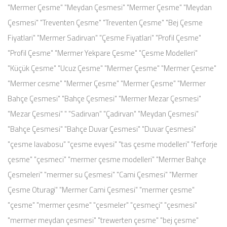
"Mermer Çesme" "Meydan Çesmesi" "Mermer Çesme" "Meydan
Çesmesi" "Treventen Çesme" "Treventen Çesme" "Bej Çesme
Fiyatlari" "Mermer Sadirvan" "Çesme Fiyatlari" "Profil Çesme"
"Profil Çesme" "Mermer Yekpare Çesme" "Çesme Modelleri"
"Küçük Çesme" "Ucuz Çesme" "Mermer Çesme" "Mermer Çesme"
"Mermer cesme" "Mermer Çesme" "Mermer Çesme" "Mermer
Bahçe Çesmesi" "Bahçe Çesmesi" "Mermer Mezar Çesmesi"
"Mezar Çesmesi" " "Sadirvan" "Çadirvan" "Meydan Çesmesi"
"Bahçe Çesmesi" "Bahçe Duvar Çesmesi" "Duvar Çesmesi"
"çesme lavabosu" "çesme evyesi" "tas çesme modelleri" "ferforje
çesme" "çesmeci" "mermer çesme modelleri" "Mermer Bahçe
Çesmeleri" "mermer su Çesmesi" "Cami Çesmesi" "Mermer
Çesme Oturagi" "Mermer Cami Çesmesi" "mermer çesme"
"çesme" "mermer çesme" "çesmeler" "çesmeçi" "çesmesi"
"mermer meydan çesmesi" "trewerten çesme" "bej çesme"