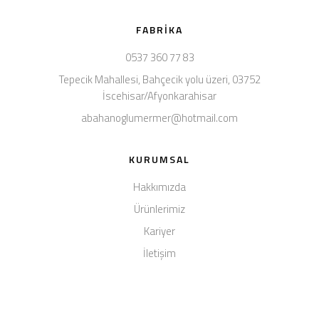
FABRIKA
0537 360 77 83
Tepecik Mahallesi, Bahçecik yolu üzeri, 03752
İscehisar/Afyonkarahisar
abahanoglumermer@hotmail.com
KURUMSAL
Hakkımızda
Ürünlerimiz
Kariyer
İletişim