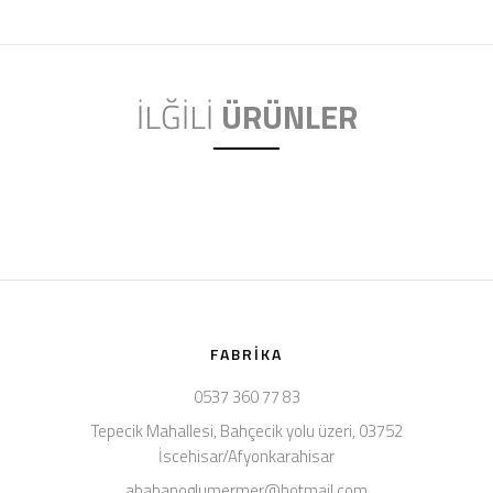
İLĞİLİ
ÜRÜNLER
FABRIKA
0537 360 77 83
Tepecik Mahallesi, Bahçecik yolu üzeri, 03752
İscehisar/Afyonkarahisar
abahanoglumermer@hotmail.com